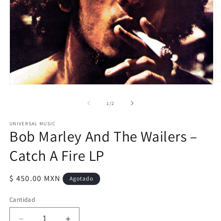
Ab
Abrir
e
elemento
m
multimedia
de
1
/
2
2
1
e
en
u
UNIVERSAL MUSIC
una
v
Bob Marley And The Wailers –
ventana
m
modal
Catch A Fire LP
Precio
$ 450.00 MXN
Agotado
habitual
Cantidad