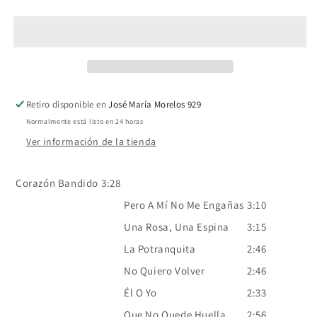
–
–
A
A
Todo
Todo
Galope
Galope
-
-
LP
LP
Retiro disponible en
José María Morelos 929
Normalmente está listo en 24 horas
Ver información de la tienda
Corazón Bandido
3:28
Pero A Mí No Me Engañas
3:10
Una Rosa, Una Espina
3:15
La Potranquita
2:46
No Quiero Volver
2:46
Él O Yo
2:33
Que No Quede Huella
2:56