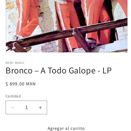
Abrir
elemento
multimedia
SONY MUSIC
Bronco – A Todo Galope - LP
1
en
una
ventana
Precio
$ 899.00 MXN
modal
habitual
Cantidad
Reducir
Aumentar
cantidad
cantidad
para
para
Agregar al carrito
Bronco
Bronco