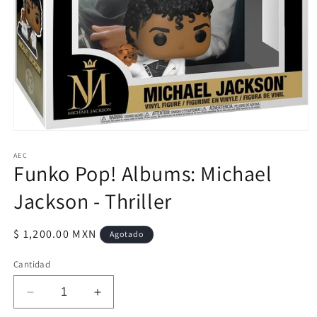
Abrir
elemento
multimedia
AEC
Funko Pop! Albums: Michael
1
en
una
Jackson - Thriller
ventana
modal
Precio
$ 1,200.00 MXN
Agotado
habitual
Cantidad
Reducir
Aumentar
cantidad
cantidad