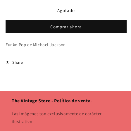
para
para
Agotado
Funko
Funko
Pop!
Pop!
Albums:
Albums:
Comprar ahora
Michael
Michael
Jackson
Jackson
-
-
Funko Pop de Michael Jackson
Thriller
Thriller
Share
The Vintage Store - Política de venta.
Las imágenes son exclusivamente de carácter
ilustrativo.