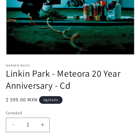
Abrir
elemento
multimedia
WARNER MUSIC
Linkin Park - Meteora 20 Year
1
en
una
Anniversary - Cd
ventana
modal
Precio
$ 599.00 MXN
Agotado
habitual
Cantidad
Reducir
Aumentar
cantidad
cantidad