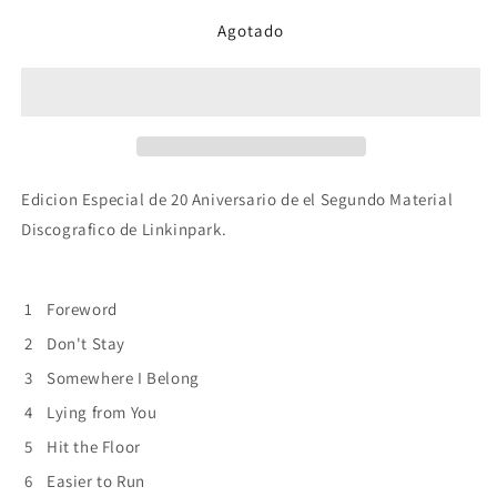
para
para
Agotado
Linkin
Linkin
Park
Park
-
-
Meteora
Meteora
20
20
Year
Year
Anniversary
Anniversary
-
-
Edicion Especial de 20 Aniversario de el Segundo Material
Cd
Cd
Discografico de Linkinpark.
1
Foreword
2
Don't Stay
3
Somewhere I Belong
4
Lying from You
5
Hit the Floor
6
Easier to Run