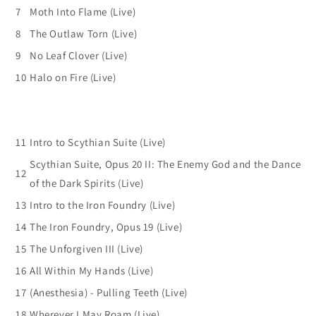
7
Moth Into Flame (Live)
8
The Outlaw Torn (Live)
9
No Leaf Clover (Live)
10
Halo on Fire (Live)
11
Intro to Scythian Suite (Live)
Scythian Suite, Opus 20 II: The Enemy God and the Dance
12
of the Dark Spirits (Live)
13
Intro to the Iron Foundry (Live)
14
The Iron Foundry, Opus 19 (Live)
15
The Unforgiven III (Live)
16
All Within My Hands (Live)
17
(Anesthesia) - Pulling Teeth (Live)
18
Wherever I May Roam (Live)