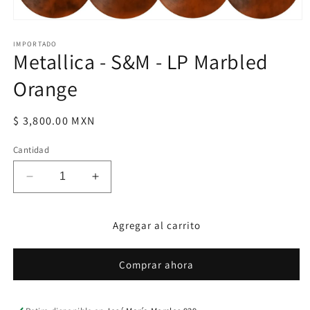
Abrir
elemento
multimedia
IMPORTADO
Metallica - S&M - LP Marbled
1
en
una
Orange
ventana
modal
Precio
$ 3,800.00 MXN
habitual
Cantidad
Reducir
Aumentar
cantidad
cantidad
para
para
Agregar al carrito
Metallica
Metallica
-
-
S&amp;M
S&amp;M
Comprar ahora
-
-
LP
LP
Marbled
Marbled