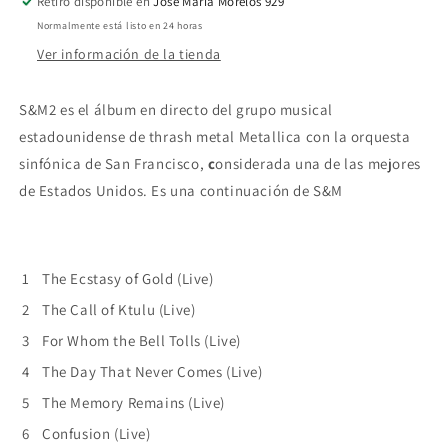
Retiro disponible en
José María Morelos 929
Orange
Orange
Normalmente está listo en 24 horas
Ver información de la tienda
S&M2 es el álbum en directo del grupo musical
estadounidense de
thrash metal
Metallica con la orquesta
sinfónica de San Francisco
,
c
onsiderada una de las mejores
de Estados Unidos. Es una continuación de S&M
1
The Ecstasy of Gold (Live)
2
The Call of Ktulu (Live)
3
For Whom the Bell Tolls (Live)
4
The Day That Never Comes (Live)
5
The Memory Remains (Live)
6
Confusion (Live)