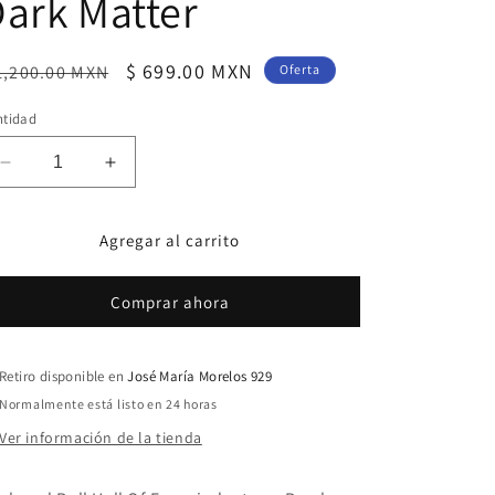
ark Matter
ecio
Precio
$ 699.00 MXN
1,200.00 MXN
Oferta
bitual
de
ntidad
oferta
Reducir
Aumentar
cantidad
cantidad
para
para
Agregar al carrito
Pearl
Pearl
Jam
Jam
-
-
Comprar ahora
Dark
Dark
Matter
Matter
LP
LP
Retiro disponible en
José María Morelos 929
RSD
RSD
2024
2024
Normalmente está listo en 24 horas
Color
Color
Ver información de la tienda
Vinyl
Vinyl
Yellow
Yellow