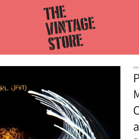
UNI
P
M
C
a