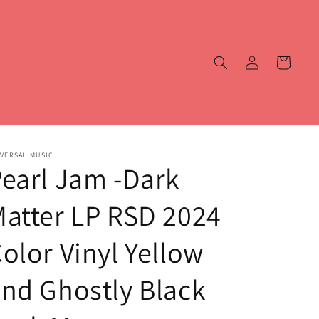
Iniciar
Carrito
sesión
VERSAL MUSIC
earl Jam -Dark
atter LP RSD 2024
olor Vinyl Yellow
nd Ghostly Black