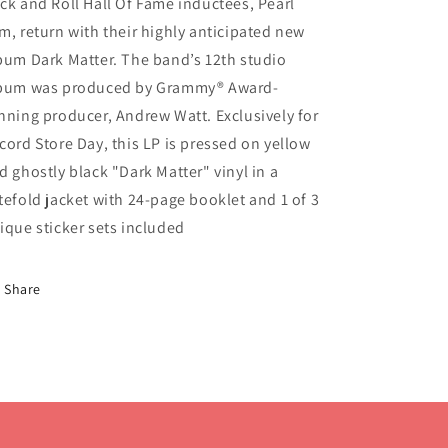
and
and
ck and Roll Hall Of Fame inductees, Pearl
Ghostly
Ghostly
m, return with their highly anticipated new
Black
Black
bum Dark Matter. The band’s 12th studio
Dark
Dark
Matter
Matter
bum was produced by Grammy® Award-
nning producer, Andrew Watt. Exclusively for
cord Store Day, this LP is pressed on yellow
d ghostly black "Dark Matter" vinyl in a
tefold jacket with 24-page booklet and 1 of 3
ique sticker sets included
Share