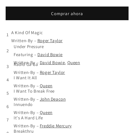
–
–
Greatest
Greatest
Comprar ahora
Hits
Hits
II
II
-
-
A Kind Of Magic
CD
CD
1
Written-By
–
Roger Taylor
Under Pressure
2
Featuring
–
David Bowie
Written-By
–
David Bowie
,
Queen
Radio Ga Ga
3
Written-By
–
Roger Taylor
I Want It All
4
Written-By
–
Queen
I Want To Break Free
5
Written-By
–
John Deacon
Innuendo
6
Written-By
–
Queen
It's A Hard Life
7
Written-By
–
Freddie Mercury
Breakthru