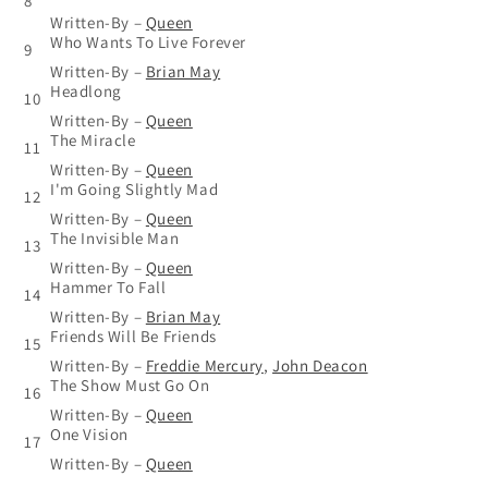
8
Written-By
–
Queen
Who Wants To Live Forever
9
Written-By
–
Brian May
Headlong
10
Written-By
–
Queen
The Miracle
11
Written-By
–
Queen
I'm Going Slightly Mad
12
Written-By
–
Queen
The Invisible Man
13
Written-By
–
Queen
Hammer To Fall
14
Written-By
–
Brian May
Friends Will Be Friends
15
Written-By
–
Freddie Mercury
,
John Deacon
The Show Must Go On
16
Written-By
–
Queen
One Vision
17
Written-By
–
Queen