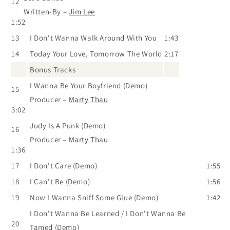
12
Written-By
–
Jim Lee
1:52
13
I Don't Wanna Walk Around With You
1:43
14
Today Your Love, Tomorrow The World
2:17
Bonus Tracks
I Wanna Be Your Boyfriend (Demo)
15
Producer
–
Marty Thau
3:02
Judy Is A Punk (Demo)
16
Producer
–
Marty Thau
1:36
17
I Don't Care (Demo)
1:55
18
I Can't Be (Demo)
1:56
19
Now I Wanna Sniff Some Glue (Demo)
1:42
I Don't Wanna Be Learned / I Don't Wanna Be
20
Tamed (Demo)