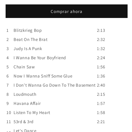
–
–
Ramones
Ramones
Comprar ahora
-
-
CD
CD
1
Blitzkrieg Bop
2:13
2
Beat On The Brat
2:32
3
Judy Is A Punk
1:32
4
I Wanna Be Your Boyfriend
2:24
5
Chain Saw
1:56
6
Now I Wanna Sniff Some Glue
1:36
7
I Don't Wanna Go Down To The Basement
2:40
8
Loudmouth
2:15
9
Havana Affair
1:57
10
Listen To My Heart
1:58
11
53rd & 3rd
2:21
Let's Dance