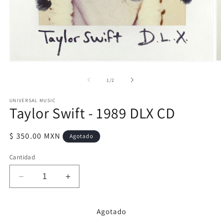
Ab
Abrir
e
elemento
m
multimedia
de
1
/
2
2
1
e
en
u
UNIVERSAL MUSIC
una
Taylor Swift - 1989 DLX CD
v
ventana
m
modal
Precio
$ 350.00 MXN
Agotado
habitual
Cantidad
Reducir
Aumentar
cantidad
cantidad
para
para
Agotado
Taylor
Taylor