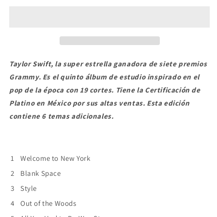
Swift
Swift
-
-
1989
1989
DLX
DLX
CD
CD
Taylor Swift, la super estrella ganadora de siete premios
Grammy. Es el quinto álbum de estudio inspirado en el
pop de la época con 19 cortes. Tiene la Certificación de
Platino en México por sus altas ventas. Esta edición
contiene 6 temas adicionales.
1
Welcome to New York
2
Blank Space
3
Style
4
Out of the Woods