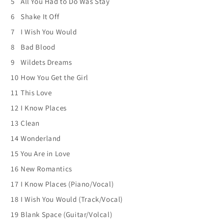
5
All You Had to Do Was Stay
6
Shake It Off
7
I Wish You Would
8
Bad Blood
9
Wildets Dreams
10
How You Get the Girl
11
This Love
12
I Know Places
13
Clean
14
Wonderland
15
You Are in Love
16
New Romantics
17
I Know Places (Piano/Vocal)
18
I Wish You Would (Track/Vocal)
19
Blank Space (Guitar/Volcal)