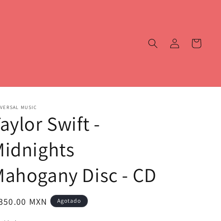
Iniciar
Carrito
sesión
VERSAL MUSIC
aylor Swift -
idnights
ahogany Disc - CD
ecio
 350.00 MXN
Agotado
bitual