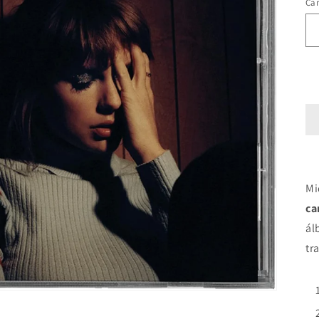
Ca
Mi
ca
ál
tr