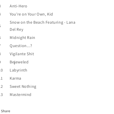
3
Anti-Hero
4
You're on Your Own, Kid
Snow on the Beach Featuring - Lana
5
Del Rey
6
Midnight Rain
7
Question...?
8
Vigilante Shit
9
Bejeweled
10
Labyrinth
11
Karma
12
Sweet Nothing
13
Mastermind
Share