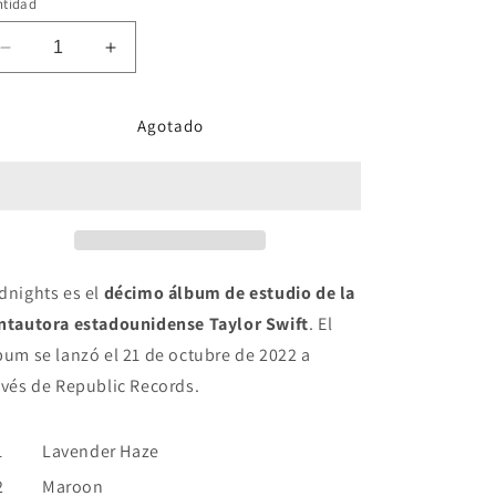
ntidad
Reducir
Aumentar
cantidad
cantidad
para
para
Agotado
Taylor
Taylor
Swift
Swift
-
-
Midnights
Midnights
Mahogany
Mahogany
Disc
Disc
-
-
CD
CD
dnights es el
décimo álbum de estudio de la
ntautora estadounidense Taylor Swift
. El
bum se lanzó el 21 de octubre de 2022 a
avés de
Republic Records
.
1
Lavender Haze
2
Maroon