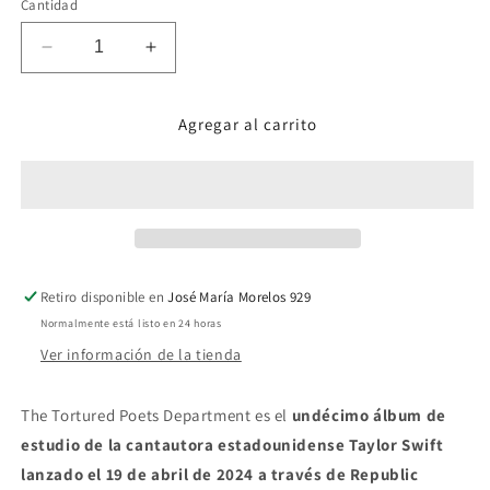
Cantidad
Reducir
Aumentar
cantidad
cantidad
para
para
Agregar al carrito
Taylor
Taylor
Swift
Swift
The
The
Tortured
Tortured
Poets
Poets
Department
Department
+
+
Bonus
Bonus
Retiro disponible en
José María Morelos 929
Track
Track
Normalmente está listo en 24 horas
“The
“The
Ver información de la tienda
Albatross”
Albatross”
-
-
CD+Poster
CD+Poster
The Tortured Poets Department es el
undécimo álbum de
estudio de la cantautora estadounidense Taylor Swift
lanzado el 19 de abril de 2024 a través de Republic