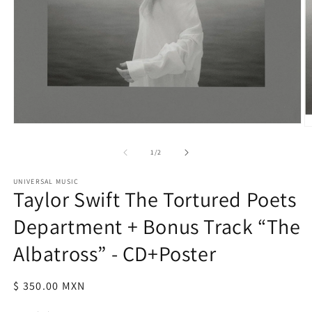
Abrir
Ab
elemento
e
multimedia
m
de
1
/
2
1
2
en
e
una
UNIVERSAL MUSIC
u
Taylor Swift The Tortured Poets
ventana
v
modal
m
Department + Bonus Track “The
Albatross” - CD+Poster
Precio
$ 350.00 MXN
habitual