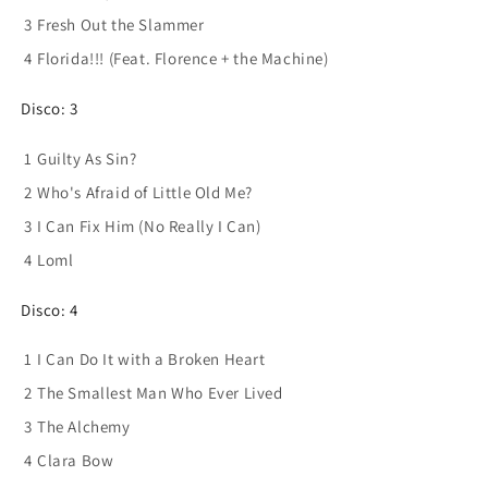
3
Fresh Out the Slammer
4
Florida!!! (Feat. Florence + the Machine)
Disco: 3
1
Guilty As Sin?
2
Who's Afraid of Little Old Me?
3
I Can Fix Him (No Really I Can)
4
Loml
Disco: 4
1
I Can Do It with a Broken Heart
2
The Smallest Man Who Ever Lived
3
The Alchemy
4
Clara Bow