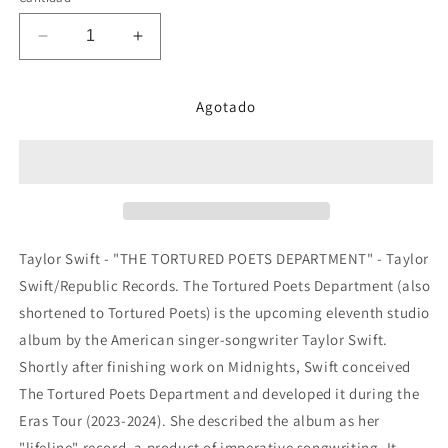
oferta
Reducir
Aumentar
cantidad
cantidad
para
para
Agotado
Taylor
Taylor
Swift
Swift
-
-
The
The
Tortured
Tortured
Poets
Poets
Department
Department
Ghosted
Ghosted
Taylor Swift - "THE TORTURED POETS DEPARTMENT" - Taylor
White
White
Swift/Republic Records. The Tortured Poets Department (also
2
2
shortened to Tortured Poets) is the upcoming eleventh studio
LP
LP
album by the American singer-songwriter Taylor Swift.
Shortly after finishing work on Midnights, Swift conceived
The Tortured Poets Department and developed it during the
Eras Tour (2023-2024). She described the album as her
"lifeline" record, a product of imperative songwriting. It