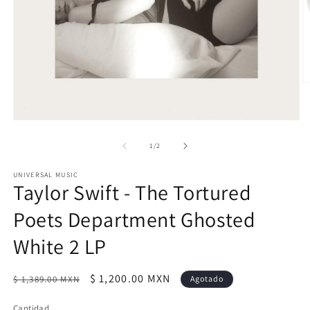
Ab
e
m
2
Abrir
e
elemento
u
multimedia
de
1
/
2
v
1
m
en
UNIVERSAL MUSIC
una
Taylor Swift - The Tortured
ventana
modal
Poets Department Ghosted
White 2 LP
Precio
Precio
$ 1,200.00 MXN
$ 1,389.00 MXN
Agotado
habitual
de
Cantidad