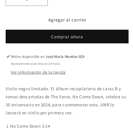
Reducir
Aumentar
cantidad
cantidad
para
para
Agregar al carrito
The
The
Verve
Verve
-
-
Comprar ahora
No
No
Come
Come
Down
Down
Retiro disponible en
José María Morelos 929
LP
LP
RSD
RSD
Normalmente está listo en 24 horas
2024
2024
Ver información de la tienda
Vinilo negro limitado. El álbum recopilatorio de caras B y
tomas descartadas de The Verve, No Come Down, celebra su
30 aniversario en 2024, para conmemorar esto, UMR lo
lanzará en vinilo por primera vez.
1
No Come Down 3:14