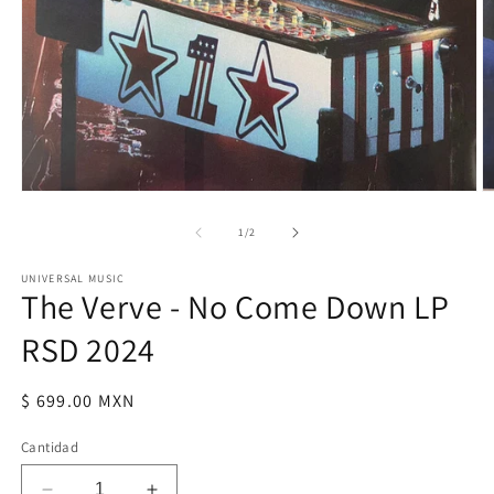
Abrir
Ab
elemento
e
multimedia
m
de
1
/
2
1
2
en
e
UNIVERSAL MUSIC
una
u
The Verve - No Come Down LP
ventana
v
modal
m
RSD 2024
Precio
$ 699.00 MXN
habitual
Cantidad